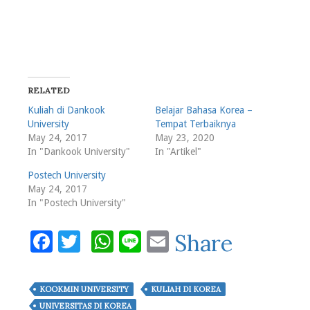
RELATED
Kuliah di Dankook
Belajar Bahasa Korea –
University
Tempat Terbaiknya
May 24, 2017
May 23, 2020
In "Dankook University"
In "Artikel"
Postech University
May 24, 2017
In "Postech University"
Facebook
Twitter
WhatsApp
Line
Email
Share
KOOKMIN UNIVERSITY
KULIAH DI KOREA
UNIVERSITAS DI KOREA