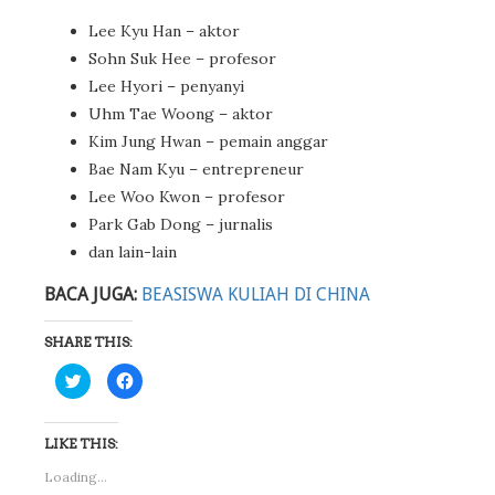
Lee Kyu Han – aktor
Sohn Suk Hee – profesor
Lee Hyori – penyanyi
Uhm Tae Woong – aktor
Kim Jung Hwan – pemain anggar
Bae Nam Kyu – entrepreneur
Lee Woo Kwon – profesor
Park Gab Dong – jurnalis
dan lain-lain
BACA JUGA:
BEASISWA KULIAH DI CHINA
SHARE THIS:
Click
Click
to
to
share
share
on
on
Twitter
Facebook
(Opens
(Opens
LIKE THIS:
in
in
new
new
Loading...
window)
window)