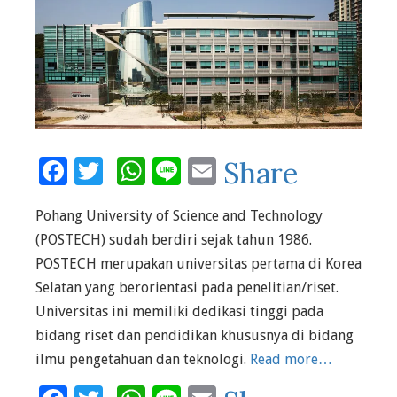
Facebook
Twitter
WhatsApp
Line
Email
Share
Pohang University of Science and Technology
(POSTECH) sudah berdiri sejak tahun 1986.
POSTECH merupakan universitas pertama di Korea
Selatan yang berorientasi pada penelitian/riset.
Universitas ini memiliki dedikasi tinggi pada
bidang riset dan pendidikan khususnya di bidang
ilmu pengetahuan dan teknologi.
Read more…