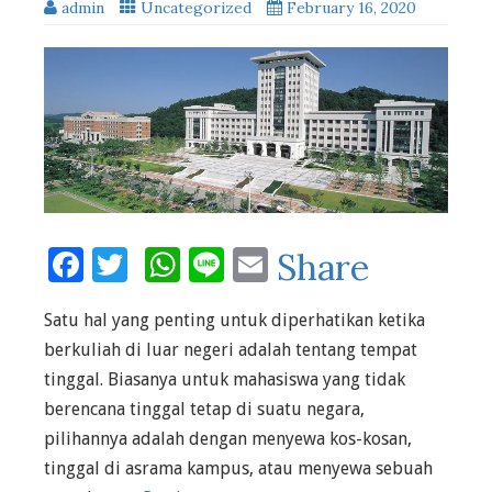
admin
Uncategorized
February 16, 2020
Facebook
Twitter
WhatsApp
Line
Email
Share
Satu hal yang penting untuk diperhatikan ketika
berkuliah di luar negeri adalah tentang tempat
tinggal. Biasanya untuk mahasiswa yang tidak
berencana tinggal tetap di suatu negara,
pilihannya adalah dengan menyewa kos-kosan,
tinggal di asrama kampus, atau menyewa sebuah