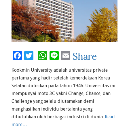
Facebook
Twitter
WhatsApp
Line
Email
Share
Kookmin University adalah universitas private
pertama yang hadir setelah kemerdekaan Korea
Selatan didirikan pada tahun 1946. Universitas ini
mempunyai moto 3C yakni Change, Chance, dan
Challenge yang selalu diutamakan demi
menghasilkan individu bertalenta yang
dibutuhkan oleh berbagai industri di dunia.
Read
more…